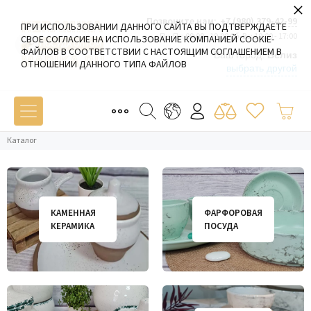
×
Позвоните нам:
+7 (980) 379-42-99
ПРИ ИСПОЛЬЗОВАНИИ ДАННОГО САЙТА ВЫ ПОДТВЕРЖДАЕТЕ
Пн-Пт: 09:00 - 19:00 Сб-Вс: 10:00 - 17:00
СВОЕ СОГЛАСИЕ НА ИСПОЛЬЗОВАНИЕ КОМПАНИЕЙ COOKIE-
ФАЙЛОВ В СООТВЕТСТВИИ С НАСТОЯЩИМ СОГЛАШЕНИЕМ В
Ваш город:
Белиз
ОТНОШЕНИИ ДАННОГО ТИПА ФАЙЛОВ
выбрать другой
Каталог
КАМЕННАЯ
ФАРФОРОВАЯ
КЕРАМИКА
ПОСУДА