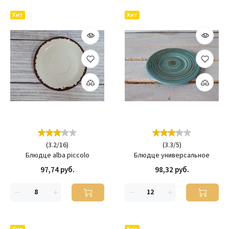
Хит
Хит
(
3.2
/
16
)
(
3.3
/
5
)
Блюдце alba piccolo
Блюдце универсальное
97,74 руб.
98,32 руб.