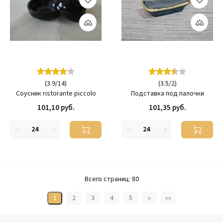
(
3.9
/
14
)
(
3.5
/
2
)
Соусник ristorante piccolo
Подставка под палочки
101,10 руб.
101,35 руб.
Всего страниц:
80
1
2
3
4
5
»
»»