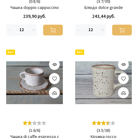
(
0.8
/
6
)
(
3.7
/
30
)
Чашка doppio cappuccino
Блюдо dolce grande
239,90 руб.
243,44 руб.
Хит
Хит
(
1.6
/
6
)
(
3.5
/
38
)
Чашка di caffe espresso с
Кружка rocco