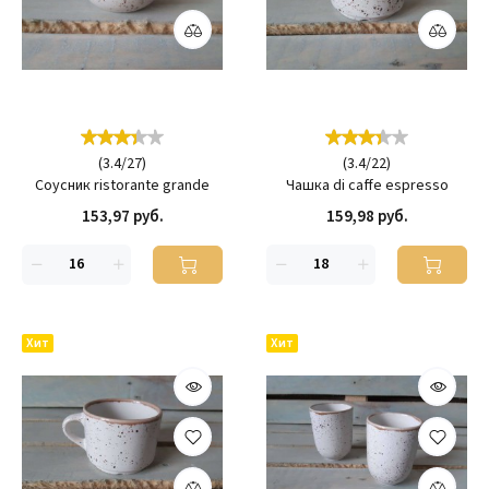
(
3.4
/
27
)
(
3.4
/
22
)
Соусник ristorante grande
Чашка di caffe espresso
153,97 руб.
159,98 руб.
Хит
Хит