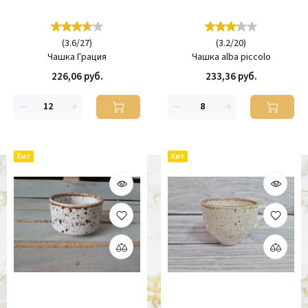
(
3.6
/
27
)
(
3.2
/
20
)
Чашка Грация
Чашка alba piccolo
226,06 руб.
233,36 руб.
Хит
Хит