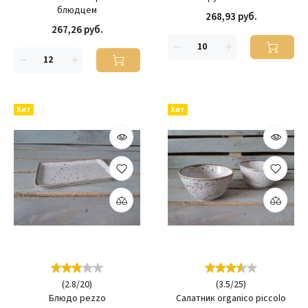
блюдцем
268,93 руб.
267,26 руб.
Хит
Хит
(
2.8
/
20
)
(
3.5
/
25
)
Блюдо pezzo
Салатник organico piccolo