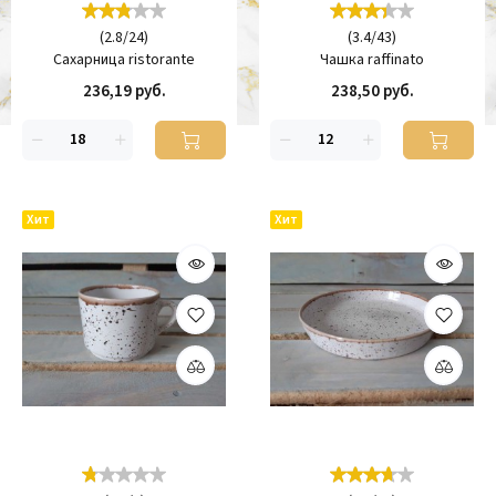
(
2.8
/
24
)
(
3.4
/
43
)
Сахарница ristorante
Чашка raffinato
236,19 руб.
238,50 руб.
Хит
Хит