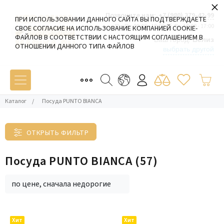
×
Позвоните нам:
+7 (980) 379-42-99
ПРИ ИСПОЛЬЗОВАНИИ ДАННОГО САЙТА ВЫ ПОДТВЕРЖДАЕТЕ
Пн-Пт: 09:00 - 19:00 Сб-Вс: 10:00 - 17:00
СВОЕ СОГЛАСИЕ НА ИСПОЛЬЗОВАНИЕ КОМПАНИЕЙ COOKIE-
ФАЙЛОВ В СООТВЕТСТВИИ С НАСТОЯЩИМ СОГЛАШЕНИЕМ В
Ваш город:
Белиз
ОТНОШЕНИИ ДАННОГО ТИПА ФАЙЛОВ
выбрать другой
Каталог
/
Посуда PUNTO BIANCA
ОТКРЫТЬ ФИЛЬТР
Посуда PUNTO BIANCA
(57)
по цене, сначала недорогие
Хит
Хит