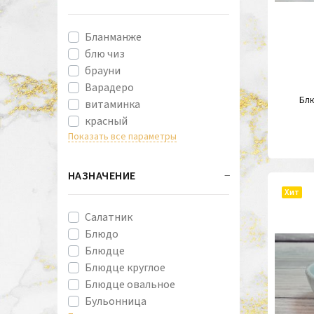
Бланманже
блю чиз
брауни
Варадеро
Бл
витаминка
красный
Показать все параметры
НАЗНАЧЕНИЕ
Хит
Cалатник
Блюдо
Блюдце
Блюдце круглое
Блюдце овальное
Бульонница