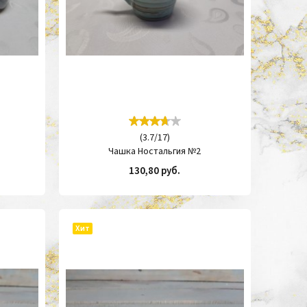
(
3.7
/
17
)
Чашка Ностальгия №2
130,80 руб.
КУПИТЬ
Хит