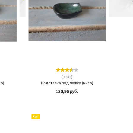
(
3.5
/
1
)
со)
Подставка под ложку (мисо)
130,96 руб.
ИТЬ
КУПИТЬ
Хит