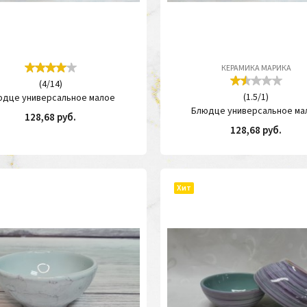
КЕРАМИКА МАРИКА
(
4
/
14
)
(
1.5
/
1
)
юдце универсальное малое
Блюдце универсальное ма
128,68 руб.
128,68 руб.
КУПИТЬ
КУП
Хит