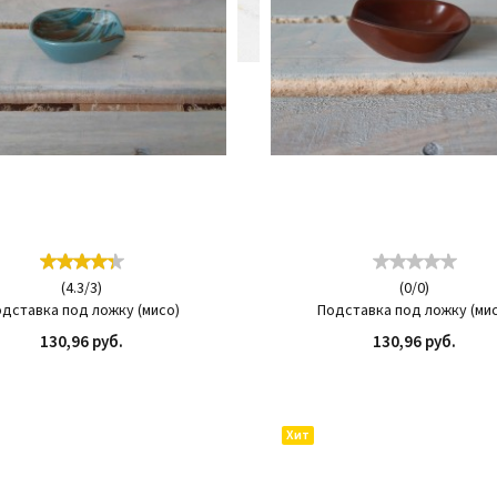
(
4.3
/
3
)
(
0
/
0
)
дставка под ложку (мисо)
Подставка под ложку (ми
130,96 руб.
130,96 руб.
КУПИТЬ
КУП
Хит