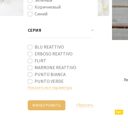
Зеленый
Коричневый
Синий
СЕРИЯ
BLU REATTIVO
ERBOSO REATTIVO
FLIRT
MARRONE REATTIVO
PUNTO BIANCA
По
PUNTO VERDE
Показать все параметры
Cбросить
Хит