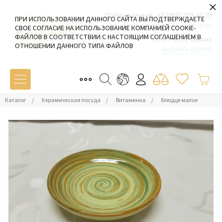
×
Позвоните нам:
+7 (980) 379-42-99
ПРИ ИСПОЛЬЗОВАНИИ ДАННОГО САЙТА ВЫ ПОДТВЕРЖДАЕТЕ
Пн-Пт: 09:00 - 19:00 Сб-Вс: 10:00 - 17:00
СВОЕ СОГЛАСИЕ НА ИСПОЛЬЗОВАНИЕ КОМПАНИЕЙ COOKIE-
ФАЙЛОВ В СООТВЕТСТВИИ С НАСТОЯЩИМ СОГЛАШЕНИЕМ В
Ваш город:
Белиз
ОТНОШЕНИИ ДАННОГО ТИПА ФАЙЛОВ
выбрать другой
Каталог
/
Керамическая посуда
/
Витаминка
/
Блюдце малое