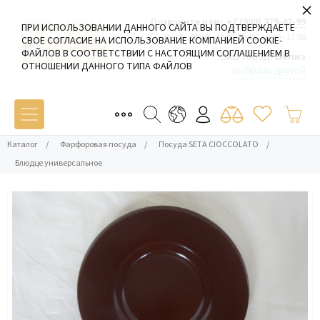
×
Позвоните нам:
+7 (980) 379-42-99
ПРИ ИСПОЛЬЗОВАНИИ ДАННОГО САЙТА ВЫ ПОДТВЕРЖДАЕТЕ
Пн-Пт: 09:00 - 19:00 Сб-Вс: 10:00 - 17:00
СВОЕ СОГЛАСИЕ НА ИСПОЛЬЗОВАНИЕ КОМПАНИЕЙ COOKIE-
ФАЙЛОВ В СООТВЕТСТВИИ С НАСТОЯЩИМ СОГЛАШЕНИЕМ В
Ваш город:
Белиз
ОТНОШЕНИИ ДАННОГО ТИПА ФАЙЛОВ
выбрать другой
Каталог
/
Фарфоровая посуда
/
Посуда SETA CIOCCOLATO
/
Блюдце универсальное