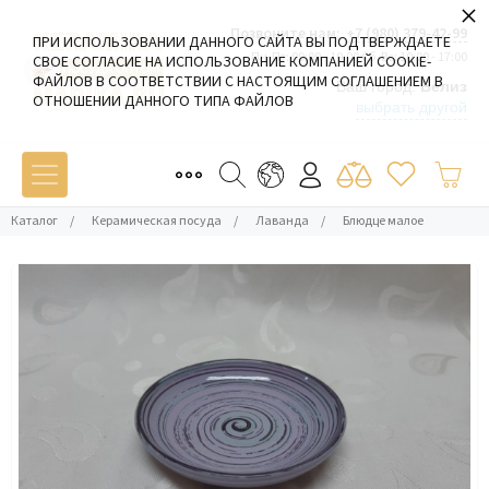
×
Позвоните нам:
+7 (980) 379-42-99
ПРИ ИСПОЛЬЗОВАНИИ ДАННОГО САЙТА ВЫ ПОДТВЕРЖДАЕТЕ
Пн-Пт: 09:00 - 19:00 Сб-Вс: 10:00 - 17:00
СВОЕ СОГЛАСИЕ НА ИСПОЛЬЗОВАНИЕ КОМПАНИЕЙ COOKIE-
ФАЙЛОВ В СООТВЕТСТВИИ С НАСТОЯЩИМ СОГЛАШЕНИЕМ В
Ваш город:
Белиз
ОТНОШЕНИИ ДАННОГО ТИПА ФАЙЛОВ
выбрать другой
Каталог
/
Керамическая посуда
/
Лаванда
/
Блюдце малое