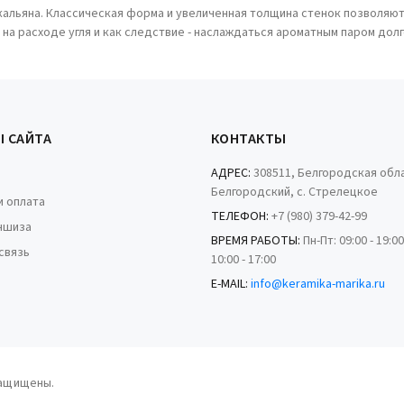
кальяна. Классическая форма и увеличенная толщина стенок позволяют
 на расходе угля и как следствие - наслаждаться ароматным паром до
Ы САЙТА
КОНТАКТЫ
АДРЕС:
308511, Белгородская обла
Белгородский, с. Стрелецкое
и оплата
ТЕЛЕФОН:
+7 (980) 379-42-99
ншиза
ВРЕМЯ РАБОТЫ:
Пн-Пт: 09:00 - 19:0
связь
10:00 - 17:00
E-MAIL:
info@keramika-marika.ru
защищены.