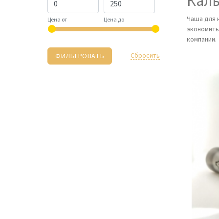
Кал
Чаша для 
Цена от
Цена до
экономить
компании.
Cбросить