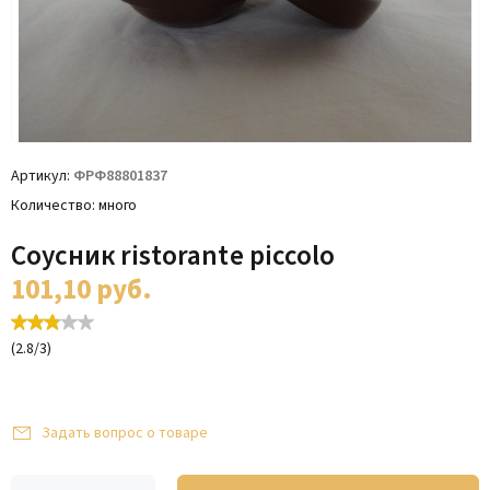
Артикул
ФРФ88801837
Количество
много
Соусник ristorante piccolo
101,10
руб.
(
2.8
/
3
)
Задать вопрос о товаре