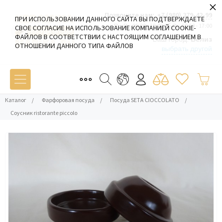
×
Позвоните нам:
+7 (980) 379-42-99
ПРИ ИСПОЛЬЗОВАНИИ ДАННОГО САЙТА ВЫ ПОДТВЕРЖДАЕТЕ
Пн-Пт: 09:00 - 19:00 Сб-Вс: 10:00 - 17:00
СВОЕ СОГЛАСИЕ НА ИСПОЛЬЗОВАНИЕ КОМПАНИЕЙ COOKIE-
ФАЙЛОВ В СООТВЕТСТВИИ С НАСТОЯЩИМ СОГЛАШЕНИЕМ В
Ваш город:
Белиз
ОТНОШЕНИИ ДАННОГО ТИПА ФАЙЛОВ
выбрать другой
Каталог
/
Фарфоровая посуда
/
Посуда SETA CIOCCOLATO
/
Соусник ristorante piccolo