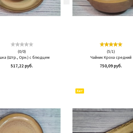
(
0
/
0
)
(
5
/
1
)
шка (Штр., Орн.) с блюдцем
Чайник Кроха средний
517,22 руб.
750,09 руб.
КУПИТЬ
КУП
Хит