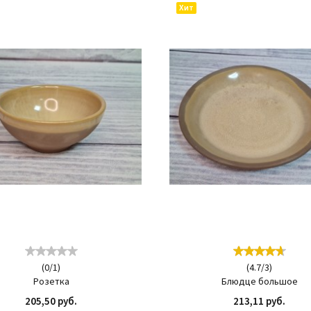
Хит
(
0
/
1
)
(
4.7
/
3
)
Розетка
Блюдце большое
205,50 руб.
213,11 руб.