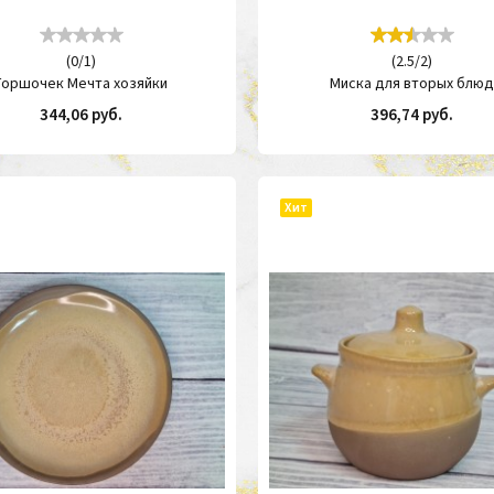
(
0
/
1
)
(
2.5
/
2
)
Горшочек Мечта хозяйки
Миска для вторых блю
344,06 руб.
396,74 руб.
КУПИТЬ
КУП
Хит