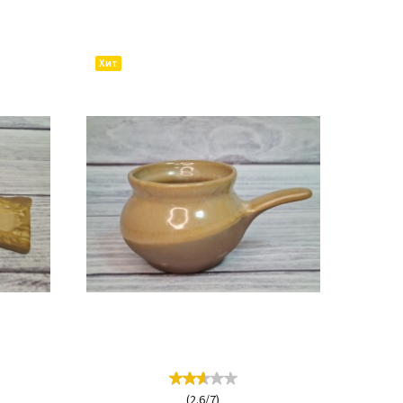
ИТЬ
КУПИТЬ
Хит
(
2.6
/
7
)