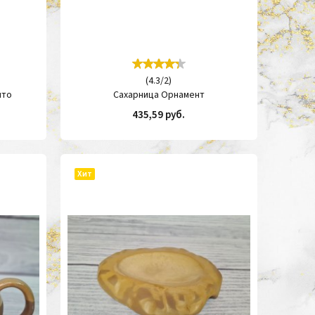
(
4.3
/
2
)
нто
Сахарница Орнамент
435,59 руб.
ИТЬ
КУПИТЬ
Хит