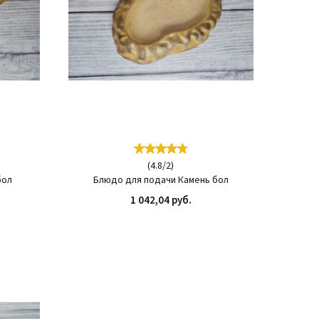
(
4.8
/
2
)
бол
Блюдо для подачи Камень бол
1 042,04 руб.
ИТЬ
КУПИТЬ