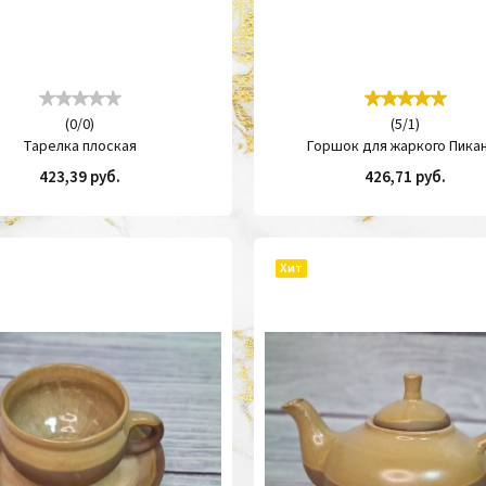
(
0
/
0
)
(
5
/
1
)
Тарелка плоская
Горшок для жаркого Пика
423,39 руб.
426,71 руб.
КУПИТЬ
КУП
Хит