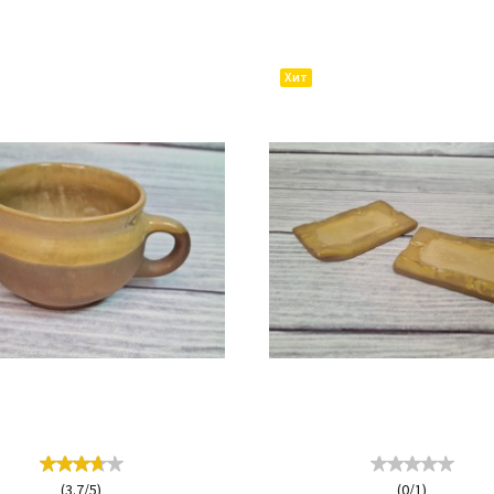
КУПИТЬ
КУП
Хит
(
3.7
/
5
)
(
0
/
1
)