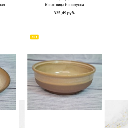
мал
Кокотница Новарусса
325,49 руб.
ИТЬ
КУПИТЬ
Хит