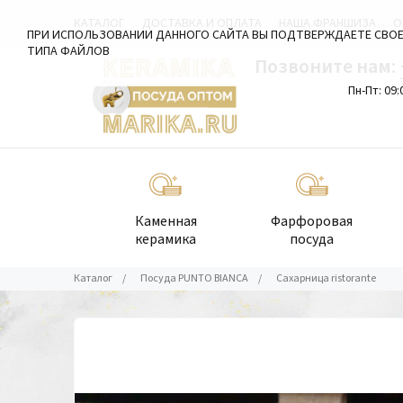
КАТАЛОГ
ДОСТАВКА И ОПЛАТА
НАША ФРАНШИЗА
О
ПРИ ИСПОЛЬЗОВАНИИ ДАННОГО САЙТА ВЫ ПОДТВЕРЖДАЕТЕ СВОЕ
ТИПА ФАЙЛОВ
Позвоните нам:
Пн-Пт: 09:
Каменная
Фарфоровая
керамика
посуда
Каталог
/
Посуда PUNTO BIANCA
/
Сахарница ristorante