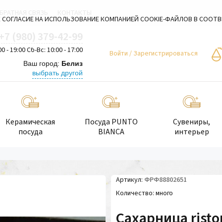
БРАТНАЯ СВЯЗЬ
КОНТАКТЫ
 СОГЛАСИЕ НА ИСПОЛЬЗОВАНИЕ КОМПАНИЕЙ COOKIE-ФАЙЛОВ В СООТ
+7 (980) 379-42-99
00 - 19:00 Сб-Вс: 10:00 - 17:00
Войти
/
Зарегистрироваться
Ваш город:
Белиз
выбрать другой
Керамическая
Посуда PUNTO
Сувениры,
посуда
BIANCA
интерьер
Артикул
ФРФ88802651
Количество
много
Сахарница risto