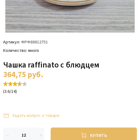
Артикул
ФРФ88812751
Количество
много
Чашка raffinato с блюдцем
364,75
руб.
(
3.6
/
14
)
Задать вопрос о товаре
КУПИТЬ