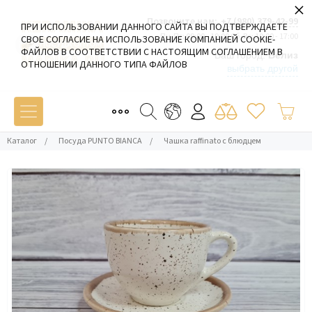
×
Позвоните нам:
+7 (980) 379-42-99
ПРИ ИСПОЛЬЗОВАНИИ ДАННОГО САЙТА ВЫ ПОДТВЕРЖДАЕТЕ
Пн-Пт: 09:00 - 19:00 Сб-Вс: 10:00 - 17:00
СВОЕ СОГЛАСИЕ НА ИСПОЛЬЗОВАНИЕ КОМПАНИЕЙ COOKIE-
ФАЙЛОВ В СООТВЕТСТВИИ С НАСТОЯЩИМ СОГЛАШЕНИЕМ В
Ваш город:
Белиз
ОТНОШЕНИИ ДАННОГО ТИПА ФАЙЛОВ
выбрать другой
Каталог
/
Посуда PUNTO BIANCA
/
Чашка raffinato с блюдцем