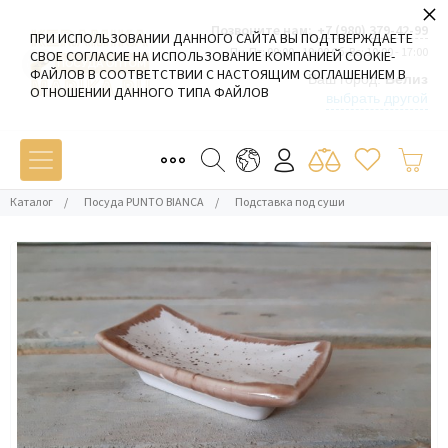
×
Позвоните нам:
+7 (980) 379-42-99
ПРИ ИСПОЛЬЗОВАНИИ ДАННОГО САЙТА ВЫ ПОДТВЕРЖДАЕТЕ
Пн-Пт: 09:00 - 19:00 Сб-Вс: 10:00 - 17:00
СВОЕ СОГЛАСИЕ НА ИСПОЛЬЗОВАНИЕ КОМПАНИЕЙ COOKIE-
ФАЙЛОВ В СООТВЕТСТВИИ С НАСТОЯЩИМ СОГЛАШЕНИЕМ В
Ваш город:
Белиз
ОТНОШЕНИИ ДАННОГО ТИПА ФАЙЛОВ
выбрать другой
Каталог
/
Посуда PUNTO BIANCA
/
Подставка под суши