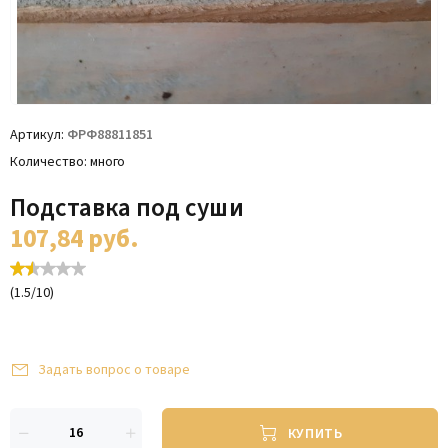
Артикул
ФРФ88811851
Количество
много
Подставка под суши
107,84
руб.
(
1.5
/
10
)
Задать вопрос о товаре
КУПИТЬ