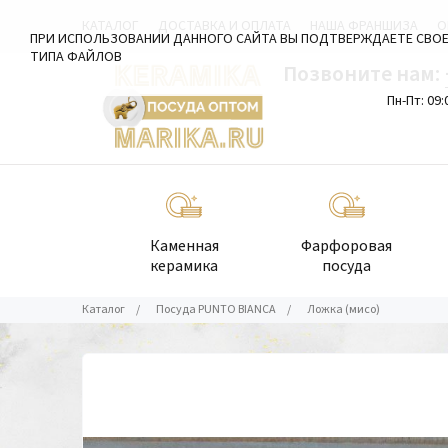
КАТАЛОГ
ДОСТАВКА И ОПЛАТА
НАША ФРАНШИЗА
О
ПРИ ИСПОЛЬЗОВАНИИ ДАННОГО САЙТА ВЫ ПОДТВЕРЖДАЕТЕ СВОЕ
ТИПА ФАЙЛОВ
Позвоните нам:
Пн-Пт: 09:
Каменная
Фарфоровая
керамика
посуда
Каталог
/
Посуда PUNTO BIANCA
/
Ложка (мисо)