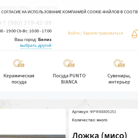
БРАТНАЯ СВЯЗЬ
КОНТАКТЫ
 СОГЛАСИЕ НА ИСПОЛЬЗОВАНИЕ КОМПАНИЕЙ COOKIE-ФАЙЛОВ В СООТ
+7 (980) 379-42-99
00 - 19:00 Сб-Вс: 10:00 - 17:00
Войти
/
Зарегистрироваться
Ваш город:
Белиз
выбрать другой
Керамическая
Посуда PUNTO
Сувениры,
посуда
BIANCA
интерьер
Артикул
ФРФ88805251
Количество
много
Ложка (мисо)