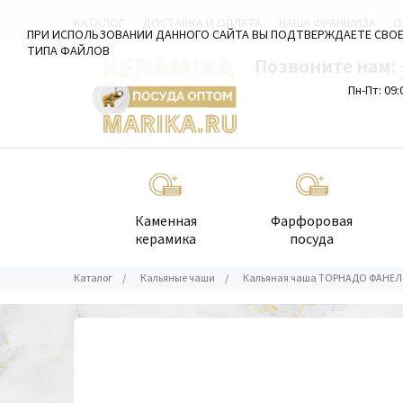
КАТАЛОГ
ДОСТАВКА И ОПЛАТА
НАША ФРАНШИЗА
О
ПРИ ИСПОЛЬЗОВАНИИ ДАННОГО САЙТА ВЫ ПОДТВЕРЖДАЕТЕ СВОЕ
ТИПА ФАЙЛОВ
Позвоните нам:
Пн-Пт: 09:
Каменная
Фарфоровая
керамика
посуда
Каталог
/
Кальяные чаши
/
Кальяная чаша ТОРНАДО ФАНЕЛ