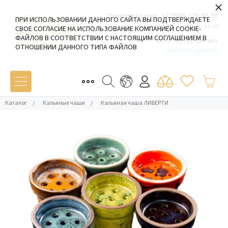
×
Позвоните нам:
+7 (980) 379-42-99
ПРИ ИСПОЛЬЗОВАНИИ ДАННОГО САЙТА ВЫ ПОДТВЕРЖДАЕТЕ
Пн-Пт: 09:00 - 19:00 Сб-Вс: 10:00 - 17:00
СВОЕ СОГЛАСИЕ НА ИСПОЛЬЗОВАНИЕ КОМПАНИЕЙ COOKIE-
ФАЙЛОВ В СООТВЕТСТВИИ С НАСТОЯЩИМ СОГЛАШЕНИЕМ В
Ваш город:
Белиз
ОТНОШЕНИИ ДАННОГО ТИПА ФАЙЛОВ
выбрать другой
Каталог
/
Кальяные чаши
/
Кальяная чаша ЛИБЕРТИ