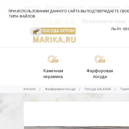
КАТАЛОГ
ДОСТАВКА И ОПЛАТА
НАША ФРАНШИЗА
О
ПРИ ИСПОЛЬЗОВАНИИ ДАННОГО САЙТА ВЫ ПОДТВЕРЖДАЕТЕ СВОЕ
ТИПА ФАЙЛОВ
Позвоните нам:
Пн-Пт: 09:
Каменная
Фарфоровая
керамика
посуда
Каталог
/
Фарфоровая посуда
/
Посуда GALASSIA
/
Тарел