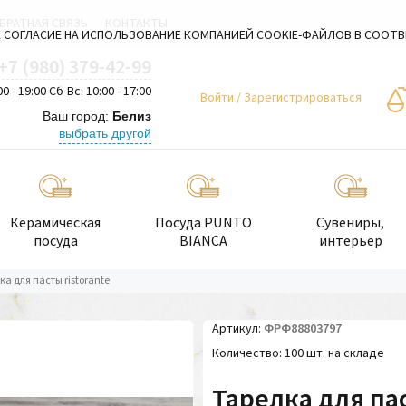
БРАТНАЯ СВЯЗЬ
КОНТАКТЫ
 СОГЛАСИЕ НА ИСПОЛЬЗОВАНИЕ КОМПАНИЕЙ COOKIE-ФАЙЛОВ В СООТ
+7 (980) 379-42-99
00 - 19:00 Сб-Вс: 10:00 - 17:00
Войти
/
Зарегистрироваться
Ваш город:
Белиз
выбрать другой
Керамическая
Посуда PUNTO
Сувениры,
посуда
BIANCA
интерьер
ка для пасты ristorante
Артикул
ФРФ88803797
Количество
100 шт. на складе
Тарелка для пас