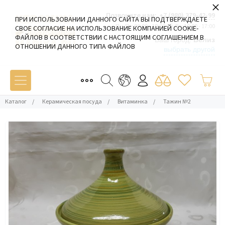
×
Позвоните нам:
+7 (980) 379-42-99
ПРИ ИСПОЛЬЗОВАНИИ ДАННОГО САЙТА ВЫ ПОДТВЕРЖДАЕТЕ
Пн-Пт: 09:00 - 19:00 Сб-Вс: 10:00 - 17:00
СВОЕ СОГЛАСИЕ НА ИСПОЛЬЗОВАНИЕ КОМПАНИЕЙ COOKIE-
ФАЙЛОВ В СООТВЕТСТВИИ С НАСТОЯЩИМ СОГЛАШЕНИЕМ В
Ваш город:
Белиз
ОТНОШЕНИИ ДАННОГО ТИПА ФАЙЛОВ
выбрать другой
Каталог
/
Керамическая посуда
/
Витаминка
/
Тажин №2