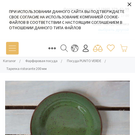
×
Позвоните нам:
+7 (980) 379-42-99
ПРИ ИСПОЛЬЗОВАНИИ ДАННОГО САЙТА ВЫ ПОДТВЕРЖДАЕТЕ
Пн-Пт: 09:00 - 19:00 Сб-Вс: 10:00 - 17:00
СВОЕ СОГЛАСИЕ НА ИСПОЛЬЗОВАНИЕ КОМПАНИЕЙ COOKIE-
ФАЙЛОВ В СООТВЕТСТВИИ С НАСТОЯЩИМ СОГЛАШЕНИЕМ В
Ваш город:
Белиз
ОТНОШЕНИИ ДАННОГО ТИПА ФАЙЛОВ
выбрать другой
Каталог
/
Фарфоровая посуда
/
Посуда PUNTO VERDE
/
Тарелка ristorante 200 мм