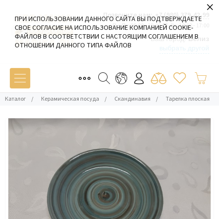
×
Позвоните нам:
+7 (980) 379-42-99
ПРИ ИСПОЛЬЗОВАНИИ ДАННОГО САЙТА ВЫ ПОДТВЕРЖДАЕТЕ
Пн-Пт: 09:00 - 19:00 Сб-Вс: 10:00 - 17:00
СВОЕ СОГЛАСИЕ НА ИСПОЛЬЗОВАНИЕ КОМПАНИЕЙ COOKIE-
ФАЙЛОВ В СООТВЕТСТВИИ С НАСТОЯЩИМ СОГЛАШЕНИЕМ В
Ваш город:
Белиз
ОТНОШЕНИИ ДАННОГО ТИПА ФАЙЛОВ
выбрать другой
Каталог
/
Керамическая посуда
/
Скандинавия
/
Тарелка плоская