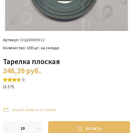
Артикул
СНД00009112
Количество
100 шт. на складе
Тарелка плоская
248,39
руб.
(
3.7
/
7
)
Задать вопрос о товаре
КУПИТЬ