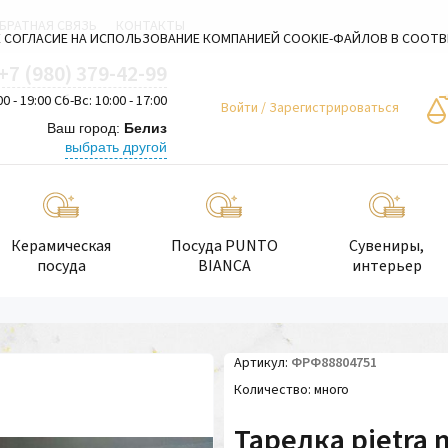
БРАТНАЯ СВЯЗЬ
КОНТАКТЫ
 СОГЛАСИЕ НА ИСПОЛЬЗОВАНИЕ КОМПАНИЕЙ COOKIE-ФАЙЛОВ В СООТ
+7 (980) 379-42-99
00 - 19:00 Сб-Вс: 10:00 - 17:00
Войти
/
Зарегистрироваться
Ваш город:
Белиз
выбрать другой
Керамическая
Посуда PUNTO
Сувениры,
посуда
BIANCA
интерьер
Артикул
ФРФ88804751
Количество
много
Тарелка pietra 