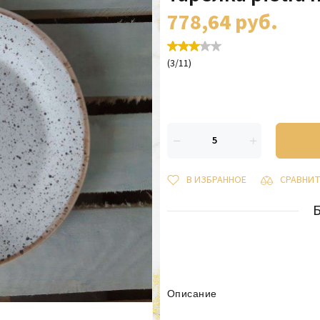
778,64
руб.
(
3
/
11
)
В ИЗБРАННОЕ
СРАВНИ
Описание