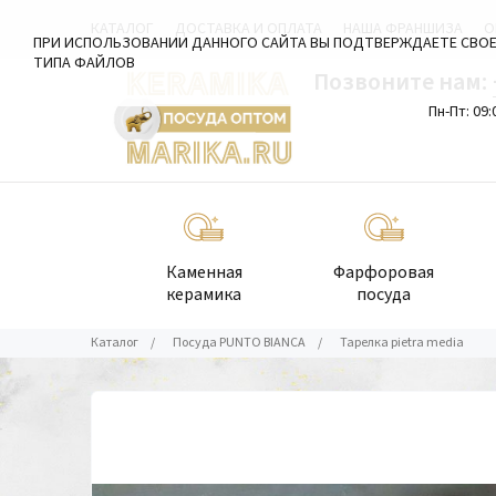
КАТАЛОГ
ДОСТАВКА И ОПЛАТА
НАША ФРАНШИЗА
О
ПРИ ИСПОЛЬЗОВАНИИ ДАННОГО САЙТА ВЫ ПОДТВЕРЖДАЕТЕ СВОЕ
ТИПА ФАЙЛОВ
Позвоните нам:
Пн-Пт: 09:
Каменная
Фарфоровая
керамика
посуда
Каталог
/
Посуда PUNTO BIANCA
/
Тарелка pietra media