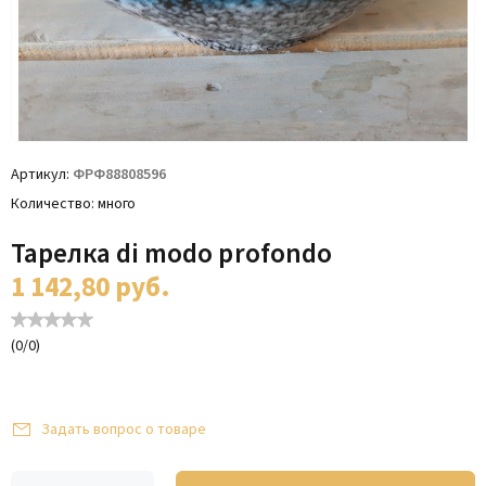
Артикул
ФРФ88808596
Количество
много
Тарелка di modo profondo
1 142,80
руб.
(
0
/
0
)
Задать вопрос о товаре