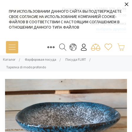
×
Позвоните нам:
+7 (980) 379-42-99
ПРИ ИСПОЛЬЗОВАНИИ ДАННОГО САЙТА ВЫ ПОДТВЕРЖДАЕТЕ
Пн-Пт: 09:00 - 19:00 Сб-Вс: 10:00 - 17:00
СВОЕ СОГЛАСИЕ НА ИСПОЛЬЗОВАНИЕ КОМПАНИЕЙ COOKIE-
ФАЙЛОВ В СООТВЕТСТВИИ С НАСТОЯЩИМ СОГЛАШЕНИЕМ В
Ваш город:
Белиз
ОТНОШЕНИИ ДАННОГО ТИПА ФАЙЛОВ
выбрать другой
Каталог
/
Фарфоровая посуда
/
Посуда FLIRT
/
Тарелка di modo profondo