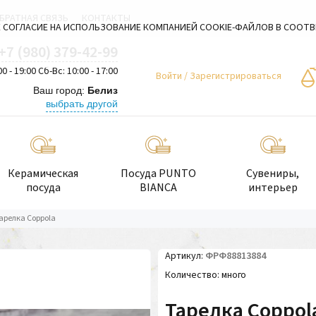
БРАТНАЯ СВЯЗЬ
КОНТАКТЫ
 СОГЛАСИЕ НА ИСПОЛЬЗОВАНИЕ КОМПАНИЕЙ COOKIE-ФАЙЛОВ В СООТ
+7 (980) 379-42-99
00 - 19:00 Сб-Вс: 10:00 - 17:00
Войти
/
Зарегистрироваться
Ваш город:
Белиз
выбрать другой
Керамическая
Посуда PUNTO
Сувениры,
посуда
BIANCA
интерьер
арелка Coppola
Артикул
ФРФ88813884
Количество
много
Тарелка Coppol