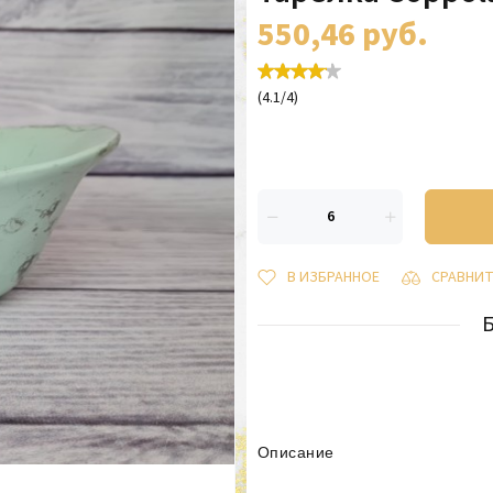
550,46
руб.
(
4.1
/
4
)
В ИЗБРАННОЕ
СРАВНИ
Описание