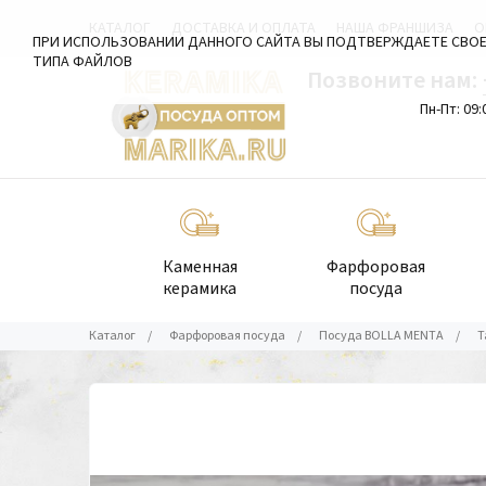
КАТАЛОГ
ДОСТАВКА И ОПЛАТА
НАША ФРАНШИЗА
О
ПРИ ИСПОЛЬЗОВАНИИ ДАННОГО САЙТА ВЫ ПОДТВЕРЖДАЕТЕ СВОЕ
ТИПА ФАЙЛОВ
Позвоните нам:
Пн-Пт: 09:
Каменная
Фарфоровая
керамика
посуда
Каталог
/
Фарфоровая посуда
/
Посуда BOLLA MENTA
/
Т