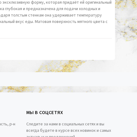
ю эксклюзивную форму, которая придаёт ей оригинальный
лка глубокая и предназначена для подачи холодных и
агодаря толстым стенкам она удерживает температуру
чальный вкус еды. Матовая поверхность мятного цвета с
МЫ В СОЦСЕТЯХ
сть, р-н
Следите за нами в социальных сетях и вы
всегда будете в курсе всех новинок и самых