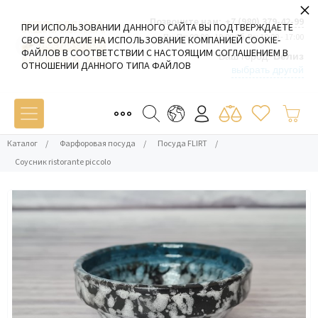
×
Позвоните нам:
+7 (980) 379-42-99
ПРИ ИСПОЛЬЗОВАНИИ ДАННОГО САЙТА ВЫ ПОДТВЕРЖДАЕТЕ
Пн-Пт: 09:00 - 19:00 Сб-Вс: 10:00 - 17:00
СВОЕ СОГЛАСИЕ НА ИСПОЛЬЗОВАНИЕ КОМПАНИЕЙ COOKIE-
ФАЙЛОВ В СООТВЕТСТВИИ С НАСТОЯЩИМ СОГЛАШЕНИЕМ В
Ваш город:
Белиз
ОТНОШЕНИИ ДАННОГО ТИПА ФАЙЛОВ
выбрать другой
Каталог
/
Фарфоровая посуда
/
Посуда FLIRT
/
Соусник ristorante piccolo