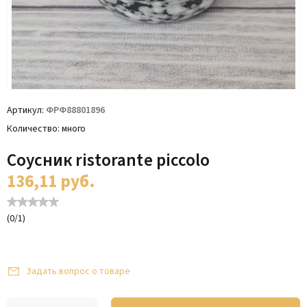
Артикул
ФРФ88801896
Количество
много
Соусник ristorante piccolo
136,11
руб.
(
0
/
1
)
Задать вопрос о товаре