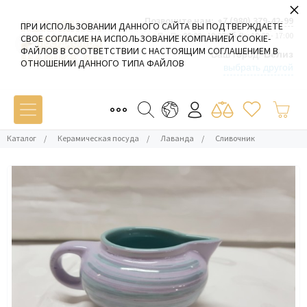
×
Позвоните нам:
+7 (980) 379-42-99
ПРИ ИСПОЛЬЗОВАНИИ ДАННОГО САЙТА ВЫ ПОДТВЕРЖДАЕТЕ
Пн-Пт: 09:00 - 19:00 Сб-Вс: 10:00 - 17:00
СВОЕ СОГЛАСИЕ НА ИСПОЛЬЗОВАНИЕ КОМПАНИЕЙ COOKIE-
ФАЙЛОВ В СООТВЕТСТВИИ С НАСТОЯЩИМ СОГЛАШЕНИЕМ В
Ваш город:
Белиз
ОТНОШЕНИИ ДАННОГО ТИПА ФАЙЛОВ
выбрать другой
Каталог
/
Керамическая посуда
/
Лаванда
/
Сливочник