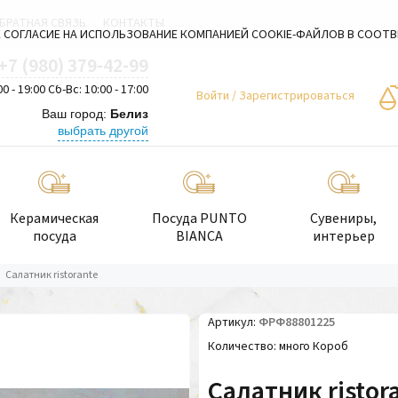
БРАТНАЯ СВЯЗЬ
КОНТАКТЫ
 СОГЛАСИЕ НА ИСПОЛЬЗОВАНИЕ КОМПАНИЕЙ COOKIE-ФАЙЛОВ В СООТ
+7 (980) 379-42-99
00 - 19:00 Сб-Вс: 10:00 - 17:00
Войти
/
Зарегистрироваться
Ваш город:
Белиз
выбрать другой
Керамическая
Посуда PUNTO
Сувениры,
посуда
BIANCA
интерьер
Салатник ristorante
Артикул
ФРФ88801225
Количество
много Короб
Салатник ristor