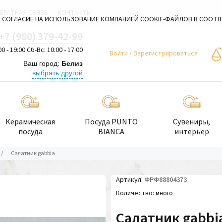
БРАТНАЯ СВЯЗЬ
КОНТАКТЫ
 СОГЛАСИЕ НА ИСПОЛЬЗОВАНИЕ КОМПАНИЕЙ COOKIE-ФАЙЛОВ В СООТ
+7 (980) 379-42-99
00 - 19:00 Сб-Вс: 10:00 - 17:00
Войти
/
Зарегистрироваться
Ваш город:
Белиз
выбрать другой
Керамическая
Посуда PUNTO
Сувениры,
посуда
BIANCA
интерьер
/
Салатник gabbia
Артикул
ФРФ88804373
Количество
много
Салатник gabbi