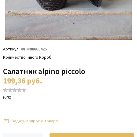
Артикул
ФРФ88808425
Количество
много Короб
Салатник alpino piccolo
199,36
руб.
(
0
/
0
)
Задать вопрос о товаре