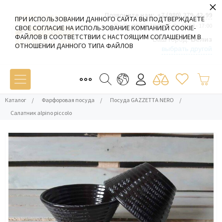
×
Позвоните нам:
+7 (980) 379-42-99
ПРИ ИСПОЛЬЗОВАНИИ ДАННОГО САЙТА ВЫ ПОДТВЕРЖДАЕТЕ
Пн-Пт: 09:00 - 19:00 Сб-Вс: 10:00 - 17:00
СВОЕ СОГЛАСИЕ НА ИСПОЛЬЗОВАНИЕ КОМПАНИЕЙ COOKIE-
ФАЙЛОВ В СООТВЕТСТВИИ С НАСТОЯЩИМ СОГЛАШЕНИЕМ В
Ваш город:
Белиз
ОТНОШЕНИИ ДАННОГО ТИПА ФАЙЛОВ
выбрать другой
Каталог
/
Фарфоровая посуда
/
Посуда GAZZETTA NERO
/
Салатник alpino piccolo