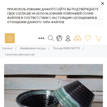
×
Позвоните нам:
+7 (980) 379-42-99
ПРИ ИСПОЛЬЗОВАНИИ ДАННОГО САЙТА ВЫ ПОДТВЕРЖДАЕТЕ
Пн-Пт: 09:00 - 19:00 Сб-Вс: 10:00 - 17:00
СВОЕ СОГЛАСИЕ НА ИСПОЛЬЗОВАНИЕ КОМПАНИЕЙ COOKIE-
ФАЙЛОВ В СООТВЕТСТВИИ С НАСТОЯЩИМ СОГЛАШЕНИЕМ В
Ваш город:
Белиз
ОТНОШЕНИИ ДАННОГО ТИПА ФАЙЛОВ
выбрать другой
Каталог
/
Фарфоровая посуда
/
Посуда VERDE NOTTE
/
Салатник alpino piccolo