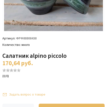
Артикул
ФРФ88808438
Количество
много
Салатник alpino piccolo
170,64
руб.
(
0
/
0
)
Задать вопрос о товаре