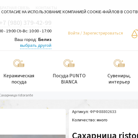
БРАТНАЯ СВЯЗЬ
КОНТАКТЫ
 СОГЛАСИЕ НА ИСПОЛЬЗОВАНИЕ КОМПАНИЕЙ COOKIE-ФАЙЛОВ В СООТ
+7 (980) 379-42-99
00 - 19:00 Сб-Вс: 10:00 - 17:00
Войти
/
Зарегистрироваться
Ваш город:
Белиз
выбрать другой
Керамическая
Посуда PUNTO
Сувениры,
посуда
BIANCA
интерьер
Сахарница ristorante
Артикул
ФРФ88802633
Количество
много
Сахарница risto