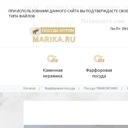
КАТАЛОГ
ДОСТАВКА И ОПЛАТА
НАША ФРАНШИЗА
О
ПРИ ИСПОЛЬЗОВАНИИ ДАННОГО САЙТА ВЫ ПОДТВЕРЖДАЕТЕ СВОЕ
ТИПА ФАЙЛОВ
Позвоните нам:
Пн-Пт: 09:
Каменная
Фарфоровая
керамика
посуда
Каталог
/
Фарфоровая посуда
/
Посуда TRAMONTANO
/