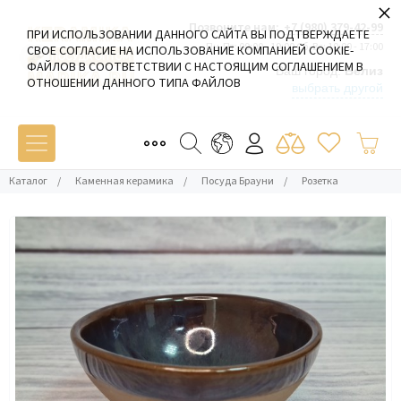
×
Позвоните нам:
+7 (980) 379-42-99
ПРИ ИСПОЛЬЗОВАНИИ ДАННОГО САЙТА ВЫ ПОДТВЕРЖДАЕТЕ
Пн-Пт: 09:00 - 19:00 Сб-Вс: 10:00 - 17:00
СВОЕ СОГЛАСИЕ НА ИСПОЛЬЗОВАНИЕ КОМПАНИЕЙ COOKIE-
ФАЙЛОВ В СООТВЕТСТВИИ С НАСТОЯЩИМ СОГЛАШЕНИЕМ В
Ваш город:
Белиз
ОТНОШЕНИИ ДАННОГО ТИПА ФАЙЛОВ
выбрать другой
Каталог
/
Каменная керамика
/
Посуда Брауни
/
Розетка