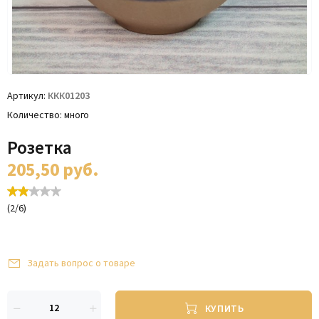
Артикул
ККК01203
Количество
много
Розетка
205,50
руб.
(
2
/
6
)
Задать вопрос о товаре
КУПИТЬ