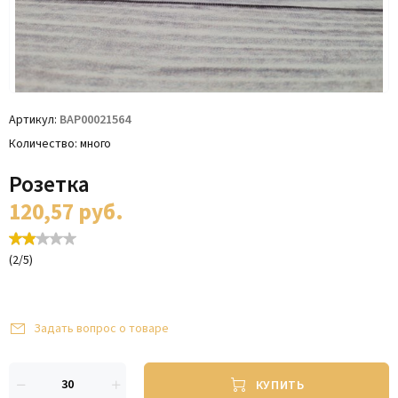
Артикул
ВАР00021564
Количество
много
Розетка
120,57
руб.
(
2
/
5
)
Задать вопрос о товаре
КУПИТЬ