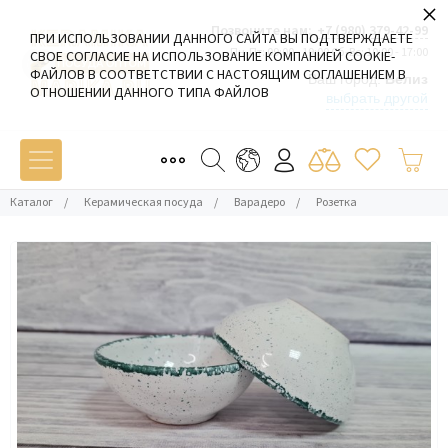
×
Позвоните нам:
+7 (980) 379-42-99
ПРИ ИСПОЛЬЗОВАНИИ ДАННОГО САЙТА ВЫ ПОДТВЕРЖДАЕТЕ
Пн-Пт: 09:00 - 19:00 Сб-Вс: 10:00 - 17:00
СВОЕ СОГЛАСИЕ НА ИСПОЛЬЗОВАНИЕ КОМПАНИЕЙ COOKIE-
ФАЙЛОВ В СООТВЕТСТВИИ С НАСТОЯЩИМ СОГЛАШЕНИЕМ В
Ваш город:
Белиз
ОТНОШЕНИИ ДАННОГО ТИПА ФАЙЛОВ
выбрать другой
Каталог
/
Керамическая посуда
/
Варадеро
/
Розетка