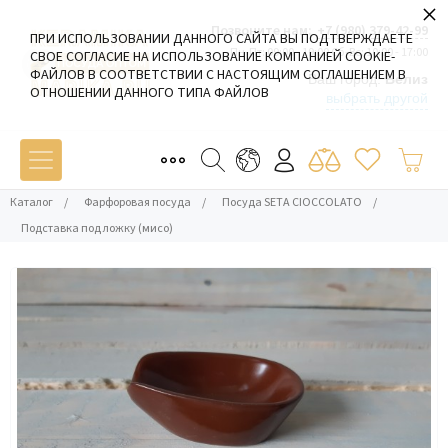
×
Позвоните нам:
+7 (980) 379-42-99
ПРИ ИСПОЛЬЗОВАНИИ ДАННОГО САЙТА ВЫ ПОДТВЕРЖДАЕТЕ
Пн-Пт: 09:00 - 19:00 Сб-Вс: 10:00 - 17:00
СВОЕ СОГЛАСИЕ НА ИСПОЛЬЗОВАНИЕ КОМПАНИЕЙ COOKIE-
ФАЙЛОВ В СООТВЕТСТВИИ С НАСТОЯЩИМ СОГЛАШЕНИЕМ В
Ваш город:
Белиз
ОТНОШЕНИИ ДАННОГО ТИПА ФАЙЛОВ
выбрать другой
Каталог
/
Фарфоровая посуда
/
Посуда SETA CIOCCOLATO
/
Подставка под ложку (мисо)