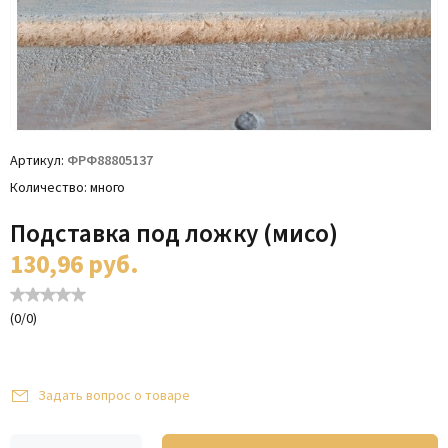
Артикул
ФРФ88805137
Количество
много
Подставка под ложку (мисо)
130,96
руб.
(
0
/
0
)
Задать вопрос о товаре