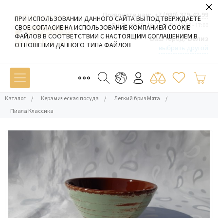
×
Позвоните нам:
+7 (980) 379-42-99
ПРИ ИСПОЛЬЗОВАНИИ ДАННОГО САЙТА ВЫ ПОДТВЕРЖДАЕТЕ
Пн-Пт: 09:00 - 19:00 Сб-Вс: 10:00 - 17:00
СВОЕ СОГЛАСИЕ НА ИСПОЛЬЗОВАНИЕ КОМПАНИЕЙ COOKIE-
ФАЙЛОВ В СООТВЕТСТВИИ С НАСТОЯЩИМ СОГЛАШЕНИЕМ В
Ваш город:
Белиз
ОТНОШЕНИИ ДАННОГО ТИПА ФАЙЛОВ
выбрать другой
Каталог
/
Керамическая посуда
/
Легкий бриз Мята
/
Пиала Классика