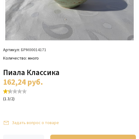
Артикул
БРМ00014171
Количество
много
Пиала Классика
162,24
руб.
(
1.3
/
2
)
Задать вопрос о товаре