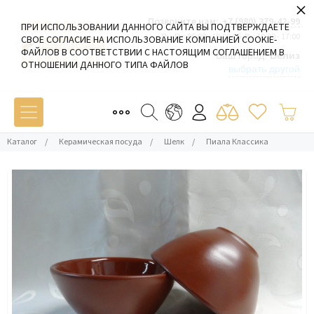
×
Позвоните нам:
+7 (980) 379-42-99
ПРИ ИСПОЛЬЗОВАНИИ ДАННОГО САЙТА ВЫ ПОДТВЕРЖДАЕТЕ
Пн-Пт: 09:00 - 19:00 Сб-Вс: 10:00 - 17:00
СВОЕ СОГЛАСИЕ НА ИСПОЛЬЗОВАНИЕ КОМПАНИЕЙ COOKIE-
ФАЙЛОВ В СООТВЕТСТВИИ С НАСТОЯЩИМ СОГЛАШЕНИЕМ В
Ваш город:
Белиз
ОТНОШЕНИИ ДАННОГО ТИПА ФАЙЛОВ
выбрать другой
Каталог
/
Керамическая посуда
/
Шелк
/
Пиала Классика