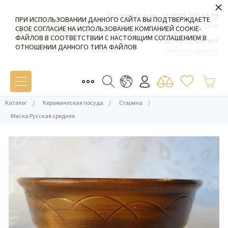
×
Позвоните нам:
+7 (980) 379-42-99
ПРИ ИСПОЛЬЗОВАНИИ ДАННОГО САЙТА ВЫ ПОДТВЕРЖДАЕТЕ
Пн-Пт: 09:00 - 19:00 Сб-Вс: 10:00 - 17:00
СВОЕ СОГЛАСИЕ НА ИСПОЛЬЗОВАНИЕ КОМПАНИЕЙ COOKIE-
ФАЙЛОВ В СООТВЕТСТВИИ С НАСТОЯЩИМ СОГЛАШЕНИЕМ В
Ваш город:
Белиз
ОТНОШЕНИИ ДАННОГО ТИПА ФАЙЛОВ
выбрать другой
Каталог
/
Керамическая посуда
/
Старина
/
Миска Русская средняя