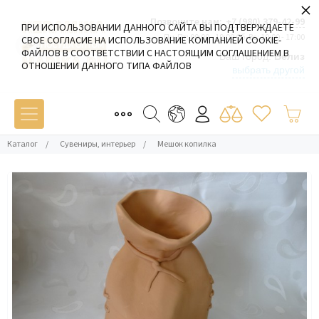
×
Позвоните нам:
+7 (980) 379-42-99
ПРИ ИСПОЛЬЗОВАНИИ ДАННОГО САЙТА ВЫ ПОДТВЕРЖДАЕТЕ
Пн-Пт: 09:00 - 19:00 Сб-Вс: 10:00 - 17:00
СВОЕ СОГЛАСИЕ НА ИСПОЛЬЗОВАНИЕ КОМПАНИЕЙ COOKIE-
ФАЙЛОВ В СООТВЕТСТВИИ С НАСТОЯЩИМ СОГЛАШЕНИЕМ В
Ваш город:
Белиз
ОТНОШЕНИИ ДАННОГО ТИПА ФАЙЛОВ
выбрать другой
Каталог
/
Сувениры, интерьер
/
Мешок копилка