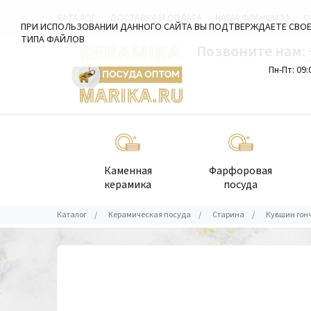
КАТАЛОГ
ДОСТАВКА И ОПЛАТА
НАША ФРАНШИЗА
О
ПРИ ИСПОЛЬЗОВАНИИ ДАННОГО САЙТА ВЫ ПОДТВЕРЖДАЕТЕ СВОЕ
ТИПА ФАЙЛОВ
Позвоните нам:
Пн-Пт: 09:
Каменная
Фарфоровая
керамика
посуда
Каталог
/
Керамическая посуда
/
Старина
/
Кувшин гонч