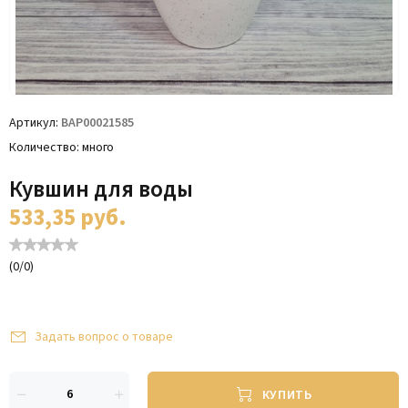
Артикул
ВАР00021585
Количество
много
Кувшин для воды
533,35
руб.
(
0
/
0
)
Задать вопрос о товаре
КУПИТЬ