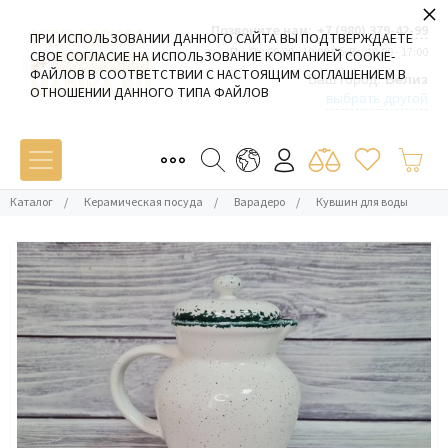
×
Позвоните нам:
+7 (980) 379-42-99
ПРИ ИСПОЛЬЗОВАНИИ ДАННОГО САЙТА ВЫ ПОДТВЕРЖДАЕТЕ
Пн-Пт: 09:00 - 19:00 Сб-Вс: 10:00 - 17:00
СВОЕ СОГЛАСИЕ НА ИСПОЛЬЗОВАНИЕ КОМПАНИЕЙ COOKIE-
ФАЙЛОВ В СООТВЕТСТВИИ С НАСТОЯЩИМ СОГЛАШЕНИЕМ В
Ваш город:
Белиз
ОТНОШЕНИИ ДАННОГО ТИПА ФАЙЛОВ
выбрать другой
Каталог
/
Керамическая посуда
/
Варадеро
/
Кувшин для воды