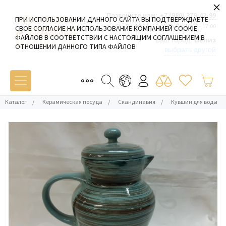
×
Позвоните нам:
+7 (980) 379-42-99
ПРИ ИСПОЛЬЗОВАНИИ ДАННОГО САЙТА ВЫ ПОДТВЕРЖДАЕТЕ
Пн-Пт: 09:00 - 19:00 Сб-Вс: 10:00 - 17:00
СВОЕ СОГЛАСИЕ НА ИСПОЛЬЗОВАНИЕ КОМПАНИЕЙ COOKIE-
ФАЙЛОВ В СООТВЕТСТВИИ С НАСТОЯЩИМ СОГЛАШЕНИЕМ В
Ваш город:
Белиз
ОТНОШЕНИИ ДАННОГО ТИПА ФАЙЛОВ
выбрать другой
Каталог
/
Керамическая посуда
/
Скандинавия
/
Кувшин для воды