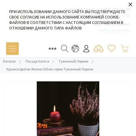
×
Позвоните нам:
+7 (980) 379-42-99
ПРИ ИСПОЛЬЗОВАНИИ ДАННОГО САЙТА ВЫ ПОДТВЕРЖДАЕТЕ
Пн-Пт: 09:00 - 19:00 Сб-Вс: 10:00 - 17:00
СВОЕ СОГЛАСИЕ НА ИСПОЛЬЗОВАНИЕ КОМПАНИЕЙ COOKIE-
ФАЙЛОВ В СООТВЕТСТВИИ С НАСТОЯЩИМ СОГЛАШЕНИЕМ В
Ваш город:
Белиз
ОТНОШЕНИИ ДАННОГО ТИПА ФАЙЛОВ
выбрать другой
Каталог
/
Посуда horeca
/
Туманный Лориэн
/
Кружка Цветок Жизни 200 мл серия Туманный Лориэн