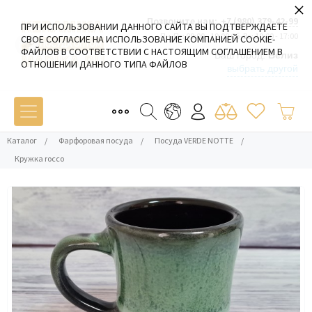
×
Позвоните нам:
+7 (980) 379-42-99
ПРИ ИСПОЛЬЗОВАНИИ ДАННОГО САЙТА ВЫ ПОДТВЕРЖДАЕТЕ
Пн-Пт: 09:00 - 19:00 Сб-Вс: 10:00 - 17:00
СВОЕ СОГЛАСИЕ НА ИСПОЛЬЗОВАНИЕ КОМПАНИЕЙ COOKIE-
ФАЙЛОВ В СООТВЕТСТВИИ С НАСТОЯЩИМ СОГЛАШЕНИЕМ В
Ваш город:
Белиз
ОТНОШЕНИИ ДАННОГО ТИПА ФАЙЛОВ
выбрать другой
Каталог
/
Фарфоровая посуда
/
Посуда VERDE NOTTE
/
Кружка rocco