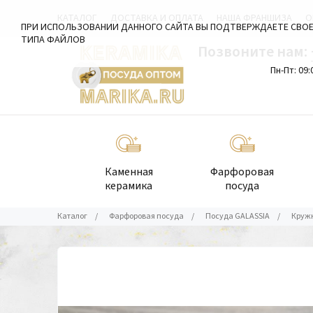
КАТАЛОГ
ДОСТАВКА И ОПЛАТА
НАША ФРАНШИЗА
О
ПРИ ИСПОЛЬЗОВАНИИ ДАННОГО САЙТА ВЫ ПОДТВЕРЖДАЕТЕ СВОЕ
ТИПА ФАЙЛОВ
Позвоните нам:
Пн-Пт: 09:
Каменная
Фарфоровая
керамика
посуда
Каталог
/
Фарфоровая посуда
/
Посуда GALASSIA
/
Кружк