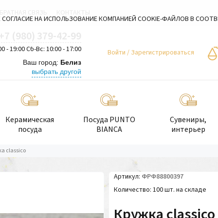
БРАТНАЯ СВЯЗЬ
КОНТАКТЫ
 СОГЛАСИЕ НА ИСПОЛЬЗОВАНИЕ КОМПАНИЕЙ COOKIE-ФАЙЛОВ В СООТ
+7 (980) 379-42-99
00 - 19:00 Сб-Вс: 10:00 - 17:00
Войти
/
Зарегистрироваться
Ваш город:
Белиз
выбрать другой
Керамическая
Посуда PUNTO
Сувениры,
посуда
BIANCA
интерьер
а classico
Артикул
ФРФ88800397
Количество
100 шт. на складе
Кружка classico