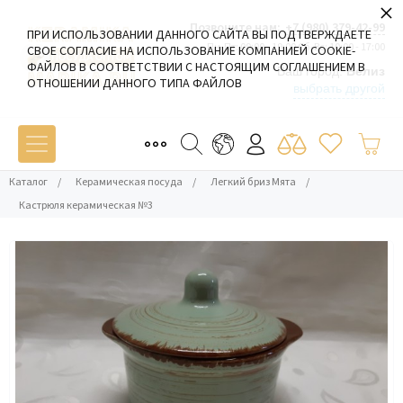
×
Позвоните нам:
+7 (980) 379-42-99
ПРИ ИСПОЛЬЗОВАНИИ ДАННОГО САЙТА ВЫ ПОДТВЕРЖДАЕТЕ
Пн-Пт: 09:00 - 19:00 Сб-Вс: 10:00 - 17:00
СВОЕ СОГЛАСИЕ НА ИСПОЛЬЗОВАНИЕ КОМПАНИЕЙ COOKIE-
ФАЙЛОВ В СООТВЕТСТВИИ С НАСТОЯЩИМ СОГЛАШЕНИЕМ В
Ваш город:
Белиз
ОТНОШЕНИИ ДАННОГО ТИПА ФАЙЛОВ
выбрать другой
Каталог
/
Керамическая посуда
/
Легкий бриз Мята
/
Кастрюля керамическая №3