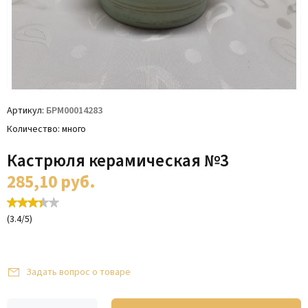
Артикул
БРМ00014283
Количество
много
Кастрюля керамическая №3
285,10
руб.
(
3.4
/
5
)
Задать вопрос о товаре