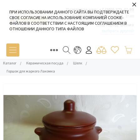
×
Позвоните нам:
+7 (980) 379-42-99
ПРИ ИСПОЛЬЗОВАНИИ ДАННОГО САЙТА ВЫ ПОДТВЕРЖДАЕТЕ
Пн-Пт: 09:00 - 19:00 Сб-Вс: 10:00 - 17:00
СВОЕ СОГЛАСИЕ НА ИСПОЛЬЗОВАНИЕ КОМПАНИЕЙ COOKIE-
ФАЙЛОВ В СООТВЕТСТВИИ С НАСТОЯЩИМ СОГЛАШЕНИЕМ В
Ваш город:
Белиз
ОТНОШЕНИИ ДАННОГО ТИПА ФАЙЛОВ
выбрать другой
Каталог
/
Керамическая посуда
/
Шелк
/
Горшок для жаркого Лакомка