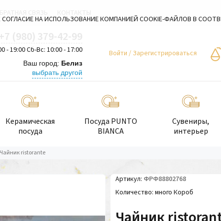
БРАТНАЯ СВЯЗЬ
КОНТАКТЫ
 СОГЛАСИЕ НА ИСПОЛЬЗОВАНИЕ КОМПАНИЕЙ COOKIE-ФАЙЛОВ В СООТ
+7 (980) 379-42-99
00 - 19:00 Сб-Вс: 10:00 - 17:00
Войти
/
Зарегистрироваться
Ваш город:
Белиз
выбрать другой
Керамическая
Посуда PUNTO
Сувениры,
посуда
BIANCA
интерьер
Чайник ristorante
Артикул
ФРФ88802768
Количество
много Короб
Чайник ristoran