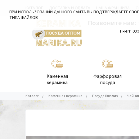
КАТАЛОГ
ДОСТАВКА И ОПЛАТА
НАША ФРАНШИЗА
О
ПРИ ИСПОЛЬЗОВАНИИ ДАННОГО САЙТА ВЫ ПОДТВЕРЖДАЕТЕ СВОЕ
ТИПА ФАЙЛОВ
Позвоните нам:
Пн-Пт: 09:
Каменная
Фарфоровая
керамика
посуда
Каталог
/
Каменная керамика
/
Посуда Блю чиз
/
Чайник