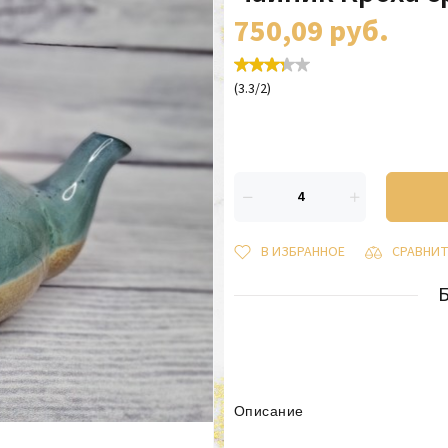
750,09
руб.
(
3.3
/
2
)
В ИЗБРАННОЕ
СРАВНИ
Описание