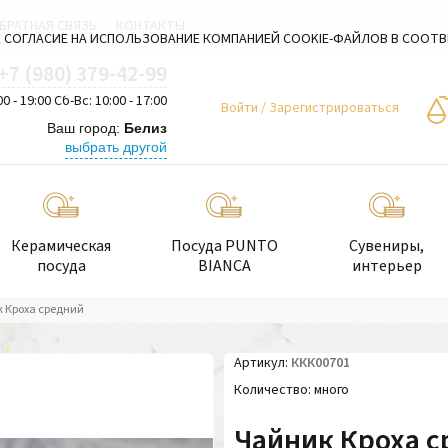
БРАТНАЯ СВЯЗЬ
КОНТАКТЫ
 СОГЛАСИЕ НА ИСПОЛЬЗОВАНИЕ КОМПАНИЕЙ COOKIE-ФАЙЛОВ В СООТ
+7 (980) 379-42-99
00 - 19:00 Сб-Вс: 10:00 - 17:00
Войти
/
Зарегистрироваться
Ваш город:
Белиз
выбрать другой
Керамическая
Посуда PUNTO
Сувениры,
посуда
BIANCA
интерьер
 Кроха средний
Артикул
ККК00701
Количество
много
Чайник Кроха 