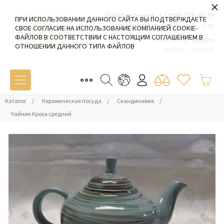
×
Позвоните нам:
+7 (980) 379-42-99
ПРИ ИСПОЛЬЗОВАНИИ ДАННОГО САЙТА ВЫ ПОДТВЕРЖДАЕТЕ
Пн-Пт: 09:00 - 19:00 Сб-Вс: 10:00 - 17:00
СВОЕ СОГЛАСИЕ НА ИСПОЛЬЗОВАНИЕ КОМПАНИЕЙ COOKIE-
ФАЙЛОВ В СООТВЕТСТВИИ С НАСТОЯЩИМ СОГЛАШЕНИЕМ В
Ваш город:
Белиз
ОТНОШЕНИИ ДАННОГО ТИПА ФАЙЛОВ
выбрать другой
Каталог
/
Керамическая посуда
/
Скандинавия
/
Чайник Кроха средний