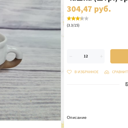
304,47
руб.
(
3.3
/
15
)
В ИЗБРАННОЕ
СРАВНИ
Описание