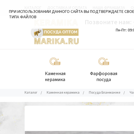
КАТАЛОГ
ДОСТАВКА И ОПЛАТА
НАША ФРАНШИЗА
О
ПРИ ИСПОЛЬЗОВАНИИ ДАННОГО САЙТА ВЫ ПОДТВЕРЖДАЕТЕ СВОЕ
ТИПА ФАЙЛОВ
Позвоните нам:
Пн-Пт: 09:
Каменная
Фарфоровая
керамика
посуда
Каталог
/
Каменная керамика
/
Посуда Бланманже
/
Ча