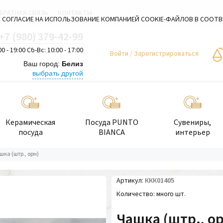
БРАТНАЯ СВЯЗЬ
КОНТАКТЫ
 СОГЛАСИЕ НА ИСПОЛЬЗОВАНИЕ КОМПАНИЕЙ COOKIE-ФАЙЛОВ В СООТ
+7 (980) 379-42-99
00 - 19:00 Сб-Вс: 10:00 - 17:00
Войти
/
Зарегистрироваться
Ваш город:
Белиз
выбрать другой
Керамическая
Посуда PUNTO
Сувениры,
посуда
BIANCA
интерьер
шка (штр., орн)
Артикул
ККК01405
Количество
много шт.
Чашка (штр., о