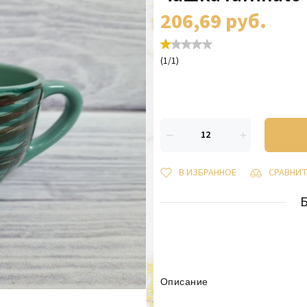
206,69
руб.
(
1
/
1
)
В ИЗБРАННОЕ
СРАВНИ
Описание