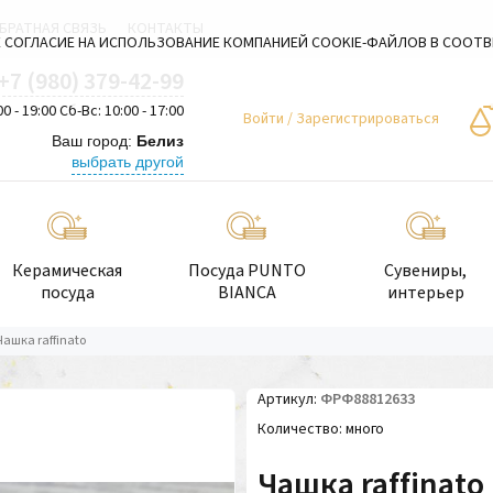
БРАТНАЯ СВЯЗЬ
КОНТАКТЫ
 СОГЛАСИЕ НА ИСПОЛЬЗОВАНИЕ КОМПАНИЕЙ COOKIE-ФАЙЛОВ В СООТ
+7 (980) 379-42-99
00 - 19:00 Сб-Вс: 10:00 - 17:00
Войти
/
Зарегистрироваться
Ваш город:
Белиз
выбрать другой
Керамическая
Посуда PUNTO
Сувениры,
посуда
BIANCA
интерьер
Чашка raffinato
Артикул
ФРФ88812633
Количество
много
Чашка raffinato