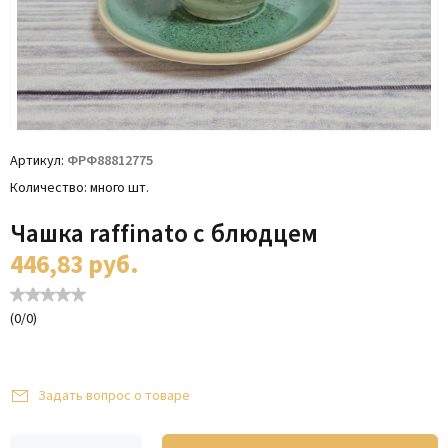
Артикул
ФРФ88812775
Количество
много шт.
Чашка raffinato с блюдцем
446,83
руб.
(
0
/
0
)
Задать вопрос о товаре