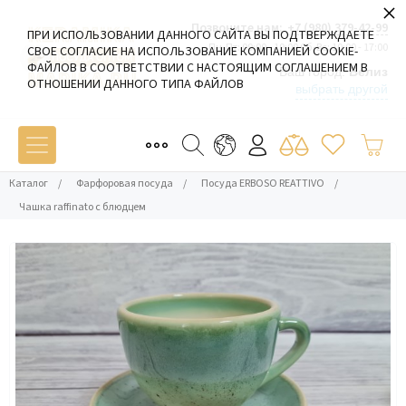
×
Позвоните нам:
+7 (980) 379-42-99
ПРИ ИСПОЛЬЗОВАНИИ ДАННОГО САЙТА ВЫ ПОДТВЕРЖДАЕТЕ
Пн-Пт: 09:00 - 19:00 Сб-Вс: 10:00 - 17:00
СВОЕ СОГЛАСИЕ НА ИСПОЛЬЗОВАНИЕ КОМПАНИЕЙ COOKIE-
ФАЙЛОВ В СООТВЕТСТВИИ С НАСТОЯЩИМ СОГЛАШЕНИЕМ В
Ваш город:
Белиз
ОТНОШЕНИИ ДАННОГО ТИПА ФАЙЛОВ
выбрать другой
Каталог
/
Фарфоровая посуда
/
Посуда ERBOSO REATTIVO
/
Чашка raffinato с блюдцем